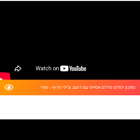
מתכון לסלט נודלס אסייתי עם רוטב צ’ילי חריף - פודי