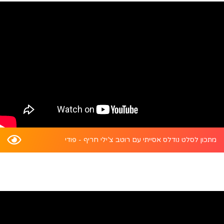
מתכון לסלט נודלס אסייתי עם רוטב צ’ילי חריף - פודי